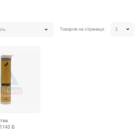
Товаров на странице:
ть:
етик
1143 Б