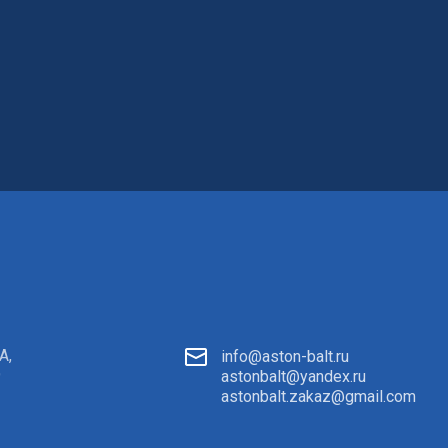
А,
info@aston-balt.ru
9
astonbalt@yandex.ru
astonbalt.zakaz@gmail.com