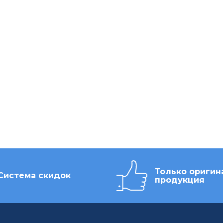
Только оригин
Система скидок
продукция